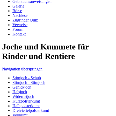
Gebrauchsanweisungen
Galerie
Börse
Nachlese
Zugrinder Quiz
Verweise
Forum
Kontakt
Joche und Kummete für
Rinder und Rentiere
Navigation überspringen
Stirnjoch - Schub
Stirnjoch - Stirnjoch
Genickjoch
Halsjoch
Widerristjoch
Kurzpolsterkumt
Halbpolsterkumt
Dreiviertelpolsterkumt
Vollkumt